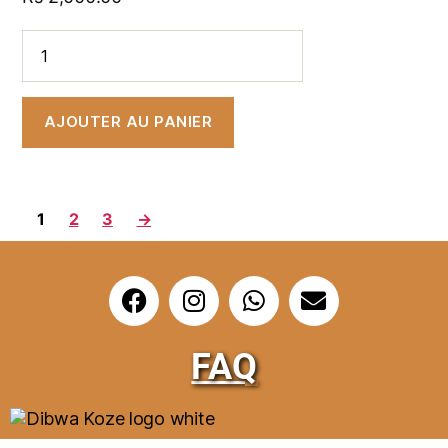
AJOUTER AU PANIER
1
2
3
→
FAQ